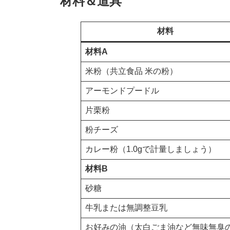
材料＆道具
材料
材料A
米粉（共立食品 米の粉）
アーモンドプードル
片栗粉
粉チーズ
カレー粉（1.0gで計量しましょう）
材料B
砂糖
牛乳または無調整豆乳
お好みの油（太白ごま油など無味無臭