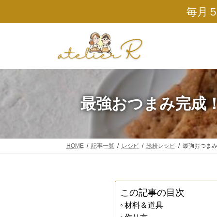
コ
ナ
毎月
ン
ビ
テ
ゲ
ン
ー
ツ
シ
へ
ョ
ス
ン
キ
に
ッ
移
プ
動
最強おつまみ完成
HOME
記事一覧
レシピ
米粉レシピ
最強おつま
この記事の目次
材料＆道具