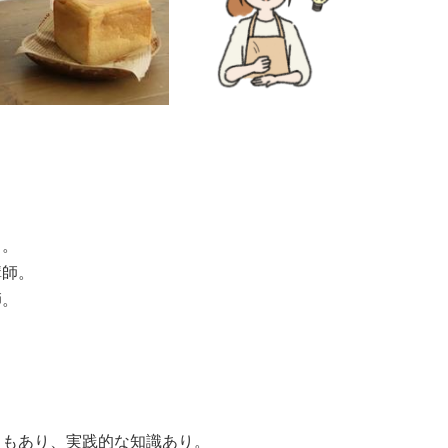
当。
講師。
師。
ともあり、実践的な知識あり。