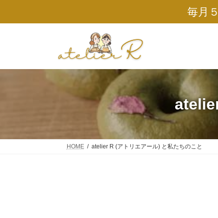
コ
ナ
毎月
ン
ビ
テ
ゲ
ン
ー
ツ
シ
へ
ョ
ス
ン
キ
に
ッ
移
プ
動
ate
HOME
atelier R (アトリエアール) と私たちのこと