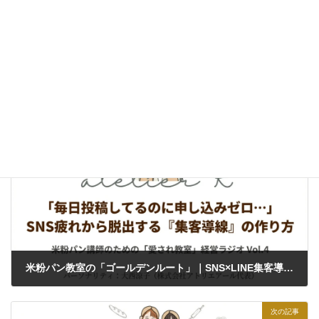
愛され教室経営
カテゴリー
前の記事
米粉パン教室の「ゴールデンルート」｜SNS×LINE集客導線設計
2026年5月18日
次の記事