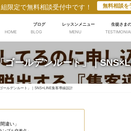
無料相談を
５組限定で無料相談受付中です！
ブログ
レッスンメニュー
生徒さま
HOME
BLOG
MENU
TESTIMONIA
ゴールデンルート」｜SNS×L
ールデンルート」｜SNS×LINE集客導線設計
の間違い」
スクランブル交差点」