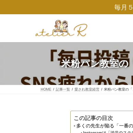
コ
ナ
毎月
ン
ビ
テ
ゲ
ン
ー
ツ
シ
へ
ョ
ス
ン
キ
に
ッ
移
プ
動
米粉パン教室の「
HOME
記事一覧
愛され教室経営
米粉パン教室の「ゴ
この記事の目次
多くの先生が陥る「一番
Instagramは「渋谷の