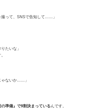
撮って、SNSで告知して……」
作りたいな」
す。
じゃないか……」
前の準備』で9割決まっている
んです。