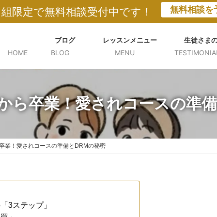
無料相談を
５組限定で無料相談受付中です！
ブログ
レッスンメニュー
生徒さま
HOME
BLOG
MENU
TESTIMONIA
から卒業！愛されコースの準備
卒業！愛されコースの準備とDRMの秘密
「3ステップ」