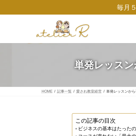
コ
ナ
毎月
ン
ビ
テ
ゲ
ン
ー
ツ
シ
へ
ョ
ス
ン
キ
に
ッ
移
プ
動
単発レッスン
HOME
記事一覧
愛され教室経営
単発レッスンから
この記事の目次
ビジネスの基本はたったの